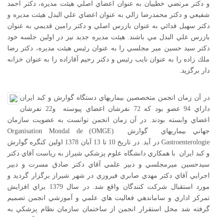
و دكتر مرتضي خطييان به عنوان اعضاي اصلي هيئت مديره، دكتر احمد
شفيعي و دكتر محمدرضا زالي به عنوان اعضاي علي البدل هيئت مديره و
دكتر سهيل فدائي به عنوان بازرس اصلي و دكتر رامين قديمي به عنوان
بازرس علي البدل مي باشند. هيئت مديره جديد نيز در اولين جلسه خود
دكتر سيد حسين مير مجلسي را به عنوان رئيس هيئت مديره، دكتر رضا
ملك زاده را به عنوان نايب رئيس و دكتر رحيم آقازاده را به عنوان خزانه
دار برگزيد.
در آن زمان انجمن متخصصين بيماريهاي دستگاه گوارش و كبد ايران
داراي 94 عضو بود كه 72 نفرشان اعضاي پيوسته و22 نفرشان
اعضاي وابسته بودند. در آن زمان انجمن توانست به عضويت سازمان
جهاني بيماريهاي گوارش (OMGE) Organisation Mondal de
Gastroenterologie در آيد. در تاريخ 10 تا 13 آبان 1378 اولين کنگره گوارش
و کبد ايران با همکاري دانشگاه علوم پزشکي شيراز به رياست آقاي دکتر
سيدحسين ميرمجلسي و دبير علمي آقاي دکتر صادق مسرت و دبير
اجرايي آقاي دکتر مهدي صابري فيروزي در شهر شيراز برگزار گرديد و
مورد استقبال شرکت کنندگان واقع شد. در سال 1379 براي افزايش
تمرکز اداري و ساماندهي فعاليت هاي علمي و آموزشي انجمن تصميم
گرفته شد محل استقرار انجمن از ساختمان سازمان نظام پزشکي به