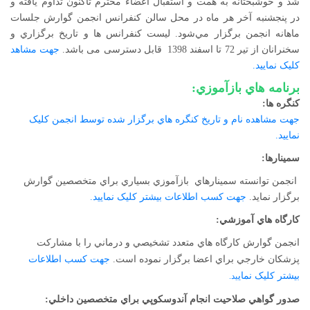
شد و خوشبختانه به همت و استقبال اعضاء محترم تاكنون تداوم يافته و
در پنجشنبه آخر هر ماه در محل سالن کنفرانس انجمن گوارش جلسات
ماهانه انجمن برگزار مي‌شود. ليست كنفرانس ها و تاريخ برگزاري و
سخنرانان از تير 72 تا اسفند 1398 قابل دسترسی می باشد.
جهت مشاهد
کلیک نمایید.
برنامه هاي بازآموزي:
کنگره ها:
جهت مشاهده نام و تاريخ کنگره هاي برگزار شده توسط انجمن کلیک
نمایید.
سمينارها:
انجمن توانسته سمينارهاي بازآموزي بسياري براي متخصصين گوارش
برگزار نمايد.
جهت کسب اطلاعات بیشتر کلیک نمایید.
کارگاه هاي آموزشي
:
انجمن گوارش کارگاه هاي متعدد تشخيصي و درماني را با مشارکت
پزشکان خارجي براي اعضا برگزار نموده است.
جهت کسب اطلاعات
بیشتر کلیک نمای
ید.
صدور گواهي صلاحيت انجام آندوسکوپي براي متخصصين داخلي: