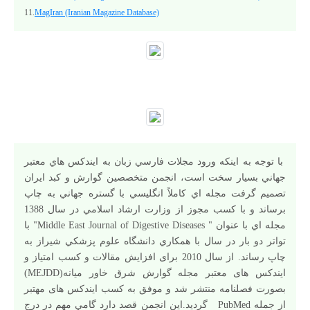
11.
MagIran (Iranian Magazine Database)
با توجه به اينکه ورود مجلات فارسي زبان به ايندکس هاي معتبر
جهاني بسيار سخت است، انجمن متخصصين گوارش و کبد ايران
تصميم گرفت مجله اي کاملاً انگليسي با گستره جهاني به چاپ
برساند و با کسب مجوز از وزارت ارشاد اسلامي در سال 1388
مجله اي با عنوان " Middle East Journal of Digestive Diseases" با
تواتر دو بار در سال با همکاري دانشگاه علوم پزشکي شيراز به
چاپ رساند. از سال 2010 برای افزایش مقالات و کسب امتیاز و
ایندکس های معتبر مجله گوارش شرق خاور میانه(MEJDD)
بصورت فصلنامه منتشر شد و موفق به کسب ایندکس های مهتبر
از جمله PubMed گردید.اين انجمن قصد دارد گامي مهم در درج