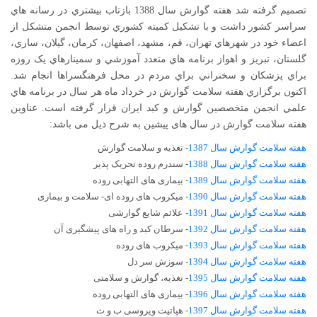
تصميم گرفته شد هفته گوارش سال 1388 بازتاب بيشتري در رسانه هاي
سراسر کشور داشت و با تشکيل کميته کشوري توسط انجمن متشکل از
اعضاء خود در شهرهاي تهران، قم، مشهد، اصفهان، کرمان، گيلان، ساري،
گلستان، تبريز و اهواز برنامه هاي متعدد آموزشي و سمينارهاي يک روزه
براي پزشکان و سخنراني براي مردم در محل فرهنگسراها انجام شد.
اکنون برگزاري هفته سلامت گوارش در خرداد ماه هر سال در برنامه هاي
علمي انجمن متخصصين گوارش و کبد ايران قرار گرفته است. عناوین
هفته سلامت گوارش در سال های پیشین به شرح ذیل می باشد:
هفته سلامت گوارش سال 1387
- تغذیه و سلامت گوارش
هفته سلامت گوارش سال 1388
- سندرم روده تحریک پذیر
هفته سلامت گوارش سال 1389
- بیماری های التهابی روده
هفته سلامت گوارش سال 1390
- میکروب های روده ای- سلامت و بیماری
هفته سلامت گوارش سال 1391
- علائم شایع گوارشی
هفته سلامت گوارش سال 1392
- سرطان کبد و راه های پیشگیری آن
هفته سلامت گوارش سال 1393
- میکروب های روده
هفته سلامت گوارش سال 1394
- سوزش سر دل
هفته سلامت گوارش سال 1395
- تغذیه، گوارش و سلامتی
هفته سلامت گوارش سال 1396
- بیماری های التهابی روده
هفته سلامت گوارش سال 1397
- هپاتیت ویروسی ب و ث