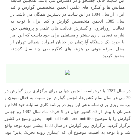
اين سايت قابل جستجو و در دسترس مي باشد. همچنين سابقه
همايش ها و کنگره های علمي انجمن متخصصين گوارش و کبد
ايران از سال 1384 در اين سايت در دسترس همگان مي باشد.
​​​​​​​
در
سال 1385 انجمن متخصصين گوارش و کبد ايران با توجه به
فعاليت روزافزون و گسترش فعاليت هاي علمي و پژوهشي خود
نياز به فضاي اداري بيشتر و مستقلي براي خود داشت که اين امر
با خريد يک دستگاه آپارتمان در خيابان اميرآباد شمالي تهران از
محل صرفه جوئي در هزينه هاي کنگره طي چند سال گذشته
محقق گرديد.
در سال 1387 با درخواست انجمن جهاني براي برگزاري روز گوارش در
29 مي هر سال تمام کشورها، انجمن گوارش نيز نسبت به فعال نمودن و
برنامه ريزي براي ساماندهي اين روز در برنامه کاري ساليانه خود اقدام و
همزمان با بيش از 50 کشور جهان در 9 خرداد ماه سال 1387 رو جهاني
گوارش را با موضوعoptimal health and nutrition بطور وسيع در کشور
برگزار گرديد. برگزاري روز گوارش در سال 1388 بيشتر مورد توجه واقع
شد و با توجه به اهميت موضوع آن که "بيماري روده تحريک پذير" بود،