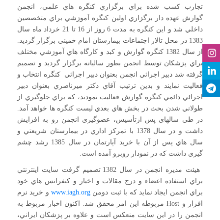
تجارب کسب شده براي برگزاري کنگره هاي علمي، انجمن
گوارش عهده دار برگزاري اولين کنگره آموزشي براي متخصصين
داخلي شد و اين کنگره به مدت 6 روز از 16 تا 21 خرداد ماه سال
1383 در محل تالار اجتماعات بيمارستان امام خميني برگزار گرديد.
از سال 1382 کنگره گوارش و کبد و کارگاه هاي آموزشي مختلف
براي پزشکان توسط انجمن بطور ساليانه برگزار گرديد و تصميم
گرفته شد دبير اجرائي انجمن بعنوان دبير اجرائي کنگره انتخاب و
فعاليت نمايند و بدين ترتيب آقاي دکتر ميرناصري بعنوان دبير
اجرائي دائمي کنگره گوارش فعاليت نمودند، که براي جلوگيري از
طولاني شدن بحث در بخش هاي بعدي ليست کنگره ها خواهد آمد.
در طي سالهاي پس ازتأسيس، عضوگيري انجمن رو به افزايش
داشت و در سال 1378 با تمرکز اداري در بيمارستان شريعتي و
سال هاي پس از آن با خرید آپارتمان در سال 1385 رشد چشم
گيري داشت که در نمودار روبرو آمده است.
هيئت مديره انجمن در سال 1382 تصميم گرفت سايت اينترنتي
براي استفاده اعضاء و درج مقالات و اخبار و کنفرانس هاي خود
براي انجمن ايجاد نمايد که با ثبت دومن
www.iagh.org
و خريد نرم
افزار و Host مربوطه اين امر محقق شد. اکنون اخبار مربوط به
انجمن را در اين سايت منعکس است و علاوه بر پزشکان ايراني،