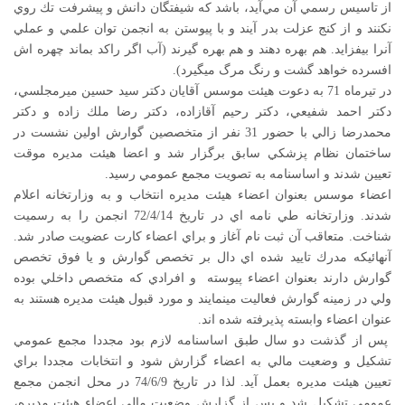
از تاسيس رسمي آن مي‌آيد، باشد كه شيفتگان دانش و پيشرفت تك روي
نكنند و از كنج عزلت بدر آيند و با پيوستن به انجمن توان علمي و عملي
آنرا بيفزايد. هم بهره دهند و هم بهره گيرند (آب اگر راكد بماند چهره اش
افسرده خواهد گشت و رنگ مرگ ميگيرد).
در تيرماه 71 به دعوت هيئت موسس آقايان دكتر سيد حسين ميرمجلسي،
دكتر احمد شفيعي، دكتر رحيم آقازاده، دكتر رضا ملك زاده و دكتر
محمدرضا زالي با حضور 31 نفر از متخصصين گوارش اولين نشست در
ساختمان نظام پزشكي سابق برگزار شد و اعضا هيئت مديره موقت
تعيين شدند و اساسنامه به تصويت مجمع عمومي رسيد.
اعضاء موسس بعنوان اعضاء هيئت مديره انتخاب و به وزارتخانه اعلام
شدند. وزارتخانه طي نامه اي در تاريخ 72/4/14 انجمن را به رسميت
شناخت. متعاقب آن ثبت نام آغاز و براي اعضاء كارت عضويت صادر شد.
آنهائيكه مدرك تاييد شده اي دال بر تخصص گوارش و يا فوق تخصص
گوارش دارند بعنوان اعضاء پيوسته و افرادي كه متخصص داخلي بوده
ولي در زمينه گوارش فعاليت مينمايند و مورد قبول هيئت مديره هستند به
عنوان اعضاء وابسته پذيرفته شده اند.
پس از گذشت دو سال طبق اساسنامه لازم بود مجددا مجمع عمومي
تشكيل و وضعيت مالي به اعضاء گزارش شود و انتخابات مجددا براي
تعيين هيئت مديره بعمل آيد. لذا در تاريخ 74/6/9 در محل انجمن مجمع
عمومي تشكيل شد و پس از گزارش وضعيت مالي اعضاء هيئت مديره،