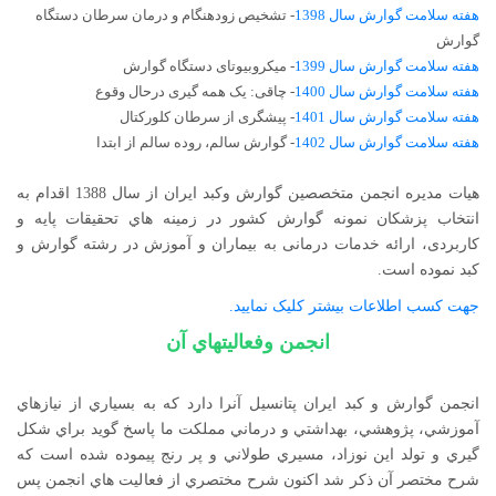
هفته سلامت گوارش سال 1398
- تشخیص زودهنگام و درمان سرطان دستگاه
گوارش
هفته سلامت گوارش سال 1399
-
میکروبیوتای دستگاه گوارش
هفته سلامت گوارش سال 1400
-
چاقی: یک همه گیری درحال وقوع
هفته سلامت گوارش سال 1401
- پیشگری از سرطان کلورکتال
هفته سلامت گوارش سال 1402
- گوارش سالم، روده سالم از ابتدا
هیات مدیره انجمن متخصصين گوارش وکبد ايران از سال 1388 اقدام به
انتخاب پزشکان نمونه گوارش کشور در زمينه هاي تحقیقات پایه و
کاربردی، ارائه خدمات درمانی به بيماران و آموزش در رشته گوارش و
کبد نموده است.
جهت کسب اطلاعات بیشتر کلیک نمایید.
انجمن وفعاليتهاي آن
انجمن گوارش و كبد ايران پتانسيل آنرا دارد كه به بسياري از نيازهاي
آموزشي، پژوهشي، بهداشتي و درماني مملكت ما پاسخ گويد براي شكل
گيري و تولد اين نوزاد، مسيري طولاني و پر رنج پيموده شده است كه
شرح مختصر آن ذكر شد اكنون شرح مختصري از فعاليت هاي انجمن پس