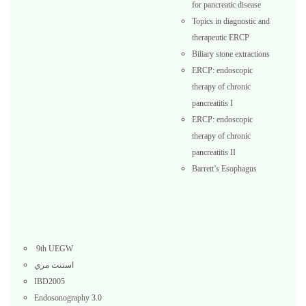
for pancreatic disease
Topics in diagnostic and
therapeutic ERCP
Biliary stone extractions
ERCP: endoscopic
therapy of chronic
pancreatitis I
ERCP: endoscopic
therapy of chronic
pancreatitis II
Barrett’s Esophagus
9th UEGW
استنت مري
IBD2005
Endosonography 3.0