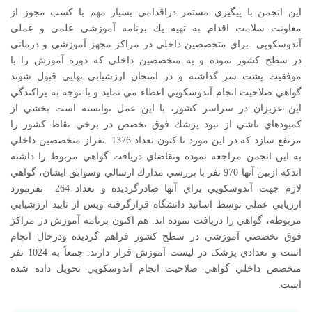
اين انجمن با پيگيري مستمر دراقدامي بسيار مهم با كسب مجوز از
معاونت سلامت اقدام به تهيه يك برنامه آموزشي علمي و عملي
آندوسكوپي براي متخصصين داخلي در مراكز مجهز آموزشي و درماني
در سطح كشور نموده و به متخصصين داخلي كه دوره آموزش را با
موفقيت پشت سر گذاشته و در امتحان ارزشيابي نهايي قبول شوند
گواهي صلاحيت انجام آندوسكوپي اعطاء مي نمايد و با توجه به پراكندگي
اين عزيزان در سراسر كشور، با اين عمل توانسته است بخشي از
كمبودهاي ناشي از نبود پزشك فوق تخصص در برخي نقاط كشور را
مرتفع سازد كه در اين مورد تا كنون تعداد 1376 نفراز متخصصين داخلي
به اين انجمن مراجعه نموده وتقاضاي دريافت گواهي مربوط را داشته
اندكه ازبين آنها 970 نفر با بررسي مدارك ارسالي وسوابق ايشان، گواهي
لازم جهت آندوسكوپي براي آنها صادرگرديده و تعداد 264 نفرمورد
ارزيابي عملي توسط اساتيد دانشگاه قرارگرفته وپس از تاييد ارزشيابي
مربوطه، گواهي را دريافت نموده اند. هم اكنون برنامه آموزش در مراكز
فوق تخصصي آموزشي در سطح كشور فراهم گرديده ودرحال انجام
است و تعدادي پزشک در ليست آموزش قرار دارند. جمعاً به 1024 نفر
متخصص داخلي گواهي صلاحيت انجام آندوسکوپي تحويل داده شده
است.