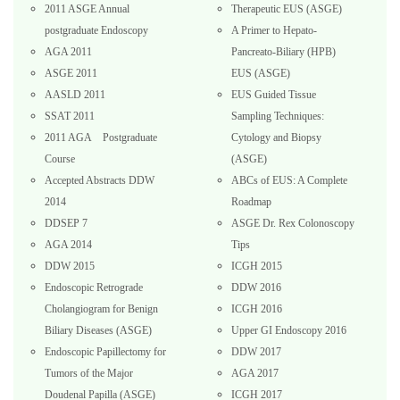
2011 ASGE Annual
Therapeutic EUS (ASGE)
postgraduate Endoscopy
A Primer to Hepato-
AGA 2011
Pancreato-Biliary (HPB)
ASGE 2011
EUS (ASGE)
AASLD 2011
EUS Guided Tissue
SSAT 2011
Sampling Techniques:
2011 AGA Postgraduate
Cytology and Biopsy
Course
(ASGE)
Accepted Abstracts DDW
ABCs of EUS: A Complete
2014
Roadmap
DDSEP 7
ASGE Dr. Rex Colonoscopy
AGA 2014
Tips
DDW 2015
ICGH 2015
Endoscopic Retrograde
DDW 2016
Cholangiogram for Benign
ICGH 2016
Biliary Diseases (ASGE)
Upper GI Endoscopy 2016
Endoscopic Papillectomy for
DDW 2017
Tumors of the Major
AGA 2017
Doudenal Papilla (ASGE)
ICGH 2017