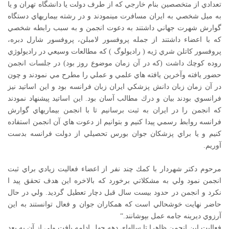
تعدادي از متخصصين بنام خارجي كه از طرف دولت يا دانشگاه تهران و يا
به ميل شخصي به ايران مسافرت مينمودند و در رشته بيماريهاي دستگاه
گوارش شهرت جهاني داشتند به دعوت انجمن و به سبب رابطه شخصي
كه با اعضاء داشتند از جمله پروفسور لامبلن، پروفسور شارل دبره،
پروفسور كاتلن شري ژيه ( راديولوگ ) كه مطالعات وسيعي در راديولوژي
روده كوچك داشت (كه در آن زمان موضوع روز بود) در جلسات انجمن
حضور يافته وآخرين يافته هاي علمي و عملي را مطرح مي نمودند و چون
در آن زمان زبان دانش پزشكي ايران زبان فرانسه بود و اين اساتيد نيز
فرانسوي بودند بيان و درك مطالب آسان بود. اين اساتيد پيشنهاد نمودند
كه انجمن را در ايران به ثبت برسانيم تا با انجمن بيماريهاي گوارش
فرانسه روابط رسمي پيدا كنيم و بتوانيم از دعوت هاي آن انجمن استفاده
كنيم و يا براي پزشكان جوان بورس تحصيلي از دولت فرانسه بدست
آوريم.
مرحوم دكتر شهردار با كمك چند نفر از اعضاء فعاليت زيادي براي ثبت
انجمن نمود ولي به مشكلاتي برخورد كه بالاخره اين هدف تحقق پيد ا
نكرد و انجمن در حدود بيست سال قبل دچار تعطيل گرديد. ولي در حال
حاضر نهايت خوشحالي است كه همكاران جوان و فعال توانستند به اين
آرزوي ديرينه جامه عمل بپوشانند.“
فعاليت اين انجمن ظاهرا تا سالهاي دهه چهل ادامه يافت ولي از آن به بعد