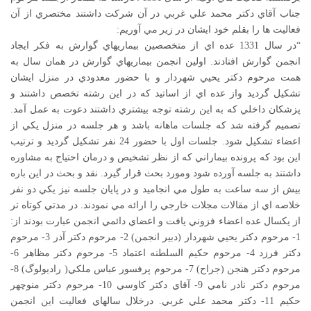
جناب آقاي دكتر محمد علي غربي در آن شركت داشتند مختصري از آن
فعاليت ها را بقلم خود ايشان در زير
مي آوريم:
“در سال 1331 عده اي از متخصصين بيماريهاي گوارش به فكر ايجاد
انجمن گوارش افتادند. اولين انجمن بيماريهاي گوارش در همان سال به
همت مرحوم دكتر يحيي شهردار و با حضور معدودي در منزل ايشان
تشكيل گرديد واز عده اي از اساتيد كه در اين رشته تخصص داشتند و
پزشكان داخلي كه به اين رشته توجه بيشتري داشتند دعوت به عمل آمد.
تصميم گرفته شد كه جلسات ماهانه باشد و هر جلسه در منزل يكي از
اعضاء تشكيل شود. جلسات اول با حضور 24 نفر تشكيل گرديد و ترتيب
اين بود كه پرونده بيماراني كه از نظر تشخيص و درمان احتياج به مشاوره
داشتند به جلسه آورده شود ومورد بحث قرار گيرد. نقد و بحث در اين باره
بيش از سه ساعت به طول مي انجاميد و در پايان جلسه نيز يكي دو نفر
خلاصه اي از مقالات مجلات خارجي را ارائه مي نمودند. در مدتي كوتاه تر
از يكسال عده اعضاء فزوني يافت و اعضاي دائمي انجمن عبارت بودند از:
1- مرحوم دكتر يحيي شهردار (دبير انجمن) 2- مرحوم دكتر آذر 3- مرحوم
دكتر فرزد 4- مرحوم حكيم السلطنه اعتماد 5- مرحوم دكتر مظاهر 6-
مرحوم دكتر هنجن (جراح) 7- مرحوم پرفسور عباس ملكي( راديولوگ) 8-
مرحوم دكتر نادر نامي 9- آقاي دكتر كاوسي 10- مرحوم دكتر منوچهر
حكيم 11- دكتر محمد علي غربي. درخلال سالهاي فعاليت اين انجمن