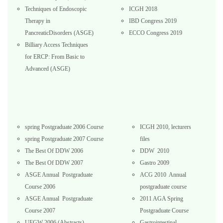
Techniques of Endoscopic
ICGH 2018
Therapy in
IBD Congress 2019
PancreaticDisorders (ASGE)
ECCO Congress 2019
Billiary Access Techniques
for ERCP: From Basic to
Advanced (ASGE)
spring Postgraduate 2006 Course
ICGH 2010, lecturers
spring Postgraduate 2007 Course
files
The Best Of DDW 2006
DDW 2010
The Best Of DDW 2007
Gastro 2009
ASGE Annual Postgraduate
ACG 2010 Annual
Course 2006
postgraduate course
ASGE Annual Postgraduate
2011 AGA Spring
Course 2007
Postgraduate Course
UEGW 2006 (Abstracts)
Gastrointestinal