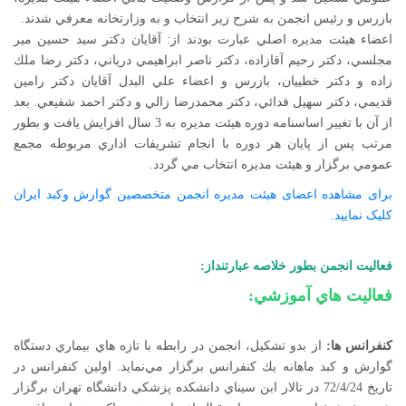
بازرس و رئيس انجمن به شرح زير انتخاب و به وزارتخانه معرفي شدند.
اعضاء هيئت مديره اصلي عبارت بودند از: آقايان دكتر سيد حسين مير
مجلسي، دكتر رحيم آقازاده، دكتر ناصر ابراهيمي درياني، دكتر رضا ملك
زاده و دكتر خطييان، بازرس و اعضاء علي البدل آقايان دكتر رامين
قديمي، دكتر سهيل فدائي، دكتر محمدرضا زالي و دكتر احمد شفيعي. بعد
از آن با تغيير اساسنامه دوره هيئت مديره به 3 سال افزايش يافت و بطور
مرتب پس از پايان هر دوره با انجام تشريفات اداري مربوطه مجمع
عمومي برگزار و هيئت مديره انتخاب مي گردد.
برای مشاهده اعضای هیئت مدیره انجمن متخصصین گوارش وکبد ایران
کلیک نمایید.
فعاليت انجمن بطور خلاصه عبارتنداز:
فعاليت هاي آموزشي:
كنفرانس ها:
از بدو تشكيل، انجمن در رابطه با تازه هاي بيماري دستگاه
گوارش و كبد ماهانه يك كنفرانس برگزار مي‌نمايد. اولين كنفرانس در
تاريخ 72/4/24 در تالار ابن سيناي دانشكده پزشكي دانشگاه تهران برگزار