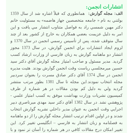
انتشارات انجمن:
الف: مجله گوارش:
همانطوري که قبلاً اشاره شد از سال 1359
بولتني به نام « جامعه متخصصين جهاز هاضمه» به مسئوليت خانم
دکتر مهين شمسي راد به فواصل متناوب انتشار مي يافت و اين
امر به دليل عزيمت بعضي همکاران به خارج از کشور بعد از چند
سال متوقف شده، پس از تأسيس رسمي انجمن در سال 1370 و
لزوم ايجاد انتشارات براي انجمن گوارش، در سال 1373 مجوز
انتشار دو ماهنامه گوارش به زبان فارسي از وزارت ارشاد کسب
گرديد. مدير مسئول و صاحب امتياز مجله گوارش آقاي دکتر سيد
حسين ميرمجلسي رياست وقت انجمن گوارش بودند. هئيت مديره
انجمن در سال 1374 آقاي دکتر صادق مسرت را بعنوان سردبير
مجله انتخاب نمودند.اين مجله تا سال 1381 بطور مرتب منتشر
گرديد ولي به دليل کم بودن مقالات در هر شماره از طرف
کميسيون نشريات وزارت بهداشت موفق به کسب امتياز علمي -
پژوهشي نشد. در سال 1382 آقاي دکتر سيد مهدي ميرناصري دبير
اجرايي وقت انجمن به عنوان مدير داخلي نشريه گوارش انتخاب
شدند و در اولين اقدام ترتيب انتشار مجله گوارش را از دو ماهنامه
به فصلنامه و زبان انتشار به فارسي – انگليسي تغيير کرد. اين
تغيير امکان درج مقالات کافي در هر شماره را آسان تر نمود و با