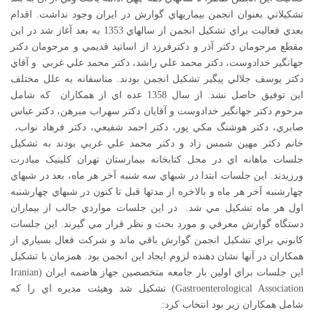
تشكيلاتي بعنوان انجمن بيماريهاي گوارش در ايران وجود نداشت. اقدام
بعدي فعاليت براي تشكيل انجمن از سالهاي 1353 به بعد آغاز شد در اين
مقطع مرحومان دكتر آذر و دكترفرزد از اساتيد قديمي و مرحومان دكتر
جهانگير خدادوست، دكتر محمد علي راشد، دكتر محمد علي غربي و آقاي
دكتر يوسف جلالي پيگير تشكيل انجمن بودند. متاسفانه به علل مختلف
اين توفيق حاصل نشد. از سال 1358 عده اي از همكاران كه شامل
مرحوم دكتر جهانگير خدادوست و آقايان دكتر سهراب مبرهن، دكتر عباس
صابري، دكتر هوشنگ مكي پور، دكتر احمد شفيعي، دكتر فرهاد نواب،
خانم دكتر مهين شمس زاد و دكتر محمد علي غربي بودند به تشكيل
جلسات ماهانه اي در محل كتابخانه بيمارستان تهران کلینیک مبادرت
ورزيدند. اين جلسات ابتدا در شبهاي سه شنبه آخر هر ماه، بعد در شبهاي
چهارشنبه آخر هر ماه و بالاخره از مدتها قبل تا كنون در شبهاي چهارشنبه
اول هر ماه تشكيل مي شد. در اين جلسات مواردي جالب از بيماران
دستگاه گوارش معرفي و مورد بحث و نظر قرار مي گيرند. اين جلسات
كانوني براي تشكيل انجمن گوارش باقي ماند و شركت فعال بسياري از
همكاران در آنها نشان دهنده لزوم ايجاد اين انجمن بود. همزمان با تشكيل
اين جلسات براي اولين بار جامعه متخصصين جهاز هاضمه ايران (Iranian
Gastroenterological Association) تشكيل شد وهيئت مديره اي را كه
شامل همكاران زير بود انتخاب كرد: