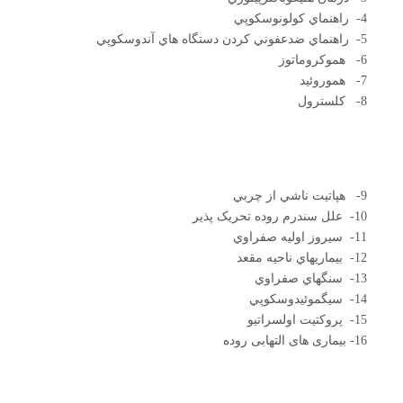
4- راهنماي کولونوسکوپي
5- راهنماي ضدعفوني کردن دستگاه هاي آندوسکوپي
6- هموکروماتوز
7- هموروئيد
8- کلسترول
9- هپاتيت ناشي از چربي
10- علل سندرم روده تحريک پذير
11- سيروز اوليه صفراوي
12- بيماريهاي ناحيه مقعد
13- سنگهاي صفراوي
14- سيگموئيدوسکوپي
15- پروکتيت اولسراتيو
16- بیماری های التهابی روده