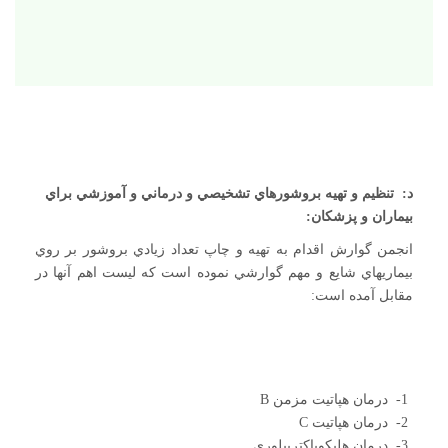
د: تنظيم و تهيه بروشورهاي تشخيصي و درماني و آموزشي براي
بيماران و پزشکان:
انجمن گوارش اقدام به تهيه و چاپ تعداد زيادي بروشور بر روي
بيماريهاي شايع و مهم گوارشي نموده است که ليست اهم آنها در
مقابل آمده است:​​​​​​​
1- درمان هپاتيت مزمن B
2- درمان هپاتيت C
3- درمان هليکوباکترپيلوري