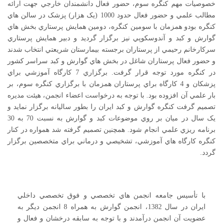
خصوصيات مهم کنگره سوم، حضور فعال دانشمندان خارجي جهت ارائه
مطالب علمي و حضور فعال حدود 1000 (يک هزار) پزشک در سالن هاي
کنگره بودو همزمان با سومين کنگره، دومين همايش پرستاري بخش هاي
گوارش و کبد و آندوسکوپي نيز برگزار گرديد و دبير همايش پرستاري
سرکارخانم رحيمي از پرستاران برجسته بيمارستان شريعتي انتخاب شدند
و حضور فعال پرستاران شاغل در بخش هاي گوارش و کبد سراسر کشور
در کنگره مورد توجه قرار گرفت. برگزاري 7 کارگاه آموزشي براي
پزشکان و 4 کارگاه براي پرستاران همزمان با برگزاري کنگره سوم، بر
بار علمي آن افزوده بود. با توجه به درخواست اعضاء انجمن، هيئت مديره
تصميم گرفت کنگره گوارش و کبد ايران را بطور ساليانه برگزار نمايد و
يک سال در ميان بر روي موضوعات کبد و گوارش به نسبت 70 به 30
برنامه ريزي علمي انجام شود. همچنين تصميم گرفته شد همواره در کنار
کنگره کارگاه هاي آموزشي، تشخيصي و درماني براي متخصصين برگزار
گردد.
با تأسيس جامعه انجمن هاي تخصصي و فوق تخصصي داخلي
ايران در سال 1382، انجمن گوارش به همراه 8 انجمن ديگر به
عضويت آن انجمن درآمدند و با توجه به سابقه درخشان و فعال و