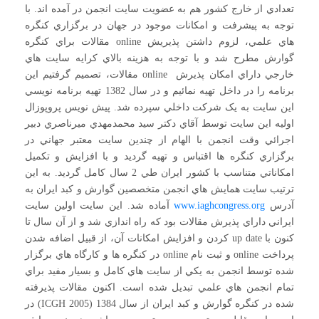
تعدادي از خارج کشور هم به عضويت سايت انجمن در آمده اند. با
توجه به پيشرفت و امکانات موجود در جهان در برگزاري کنگره
هاي علمي، لزوم داشتن پذيريش online مقالات براي کنگره
گوارش مطرح شد و با توجه به هزينه بالاي کرايه سايت هاي
خارجي داراي امکان پذيرش online مقالات، تصميم گرفتيم اين
برنامه را در داخل تهيه نمائيم و در سال 1382 تهيه برنامه نويسي
اين سايت به يک شرکت داخلي سپرده شد. پيش نويس پروپوزال
اوليه اين سايت توسط آقاي دکتر سيد محمدمهدي ميرناصري دبير
اجرائي وقت انجمن با الهام از چندين سايت معتبر جهاني در
برگزاري کنگره ها اقتباس و تهيه گرديد و با افزايش و تکميل
امکاناتي متناسب با کشور ايران طي 2 سال کامل گرديد. به اين
ترتيب سايت همايش هاي انجمن متخصصين گوارش و کبد ايران به
آدرس
www.iaghcongress.org
آماده شد. اين سايت اولين سايت
ايراني داراي پذيرش مقالات بود که راه اندازي شد و از آن سال تا
کنون با up date کردن و افزايش امکانات آن، از قبيل اضافه شدن
پرداخت online و ثبت نام online در کنگره ها و کارگاه هاي برگزار
شده توسط انجمن به يکي از سايت هاي کامل و بسيار مفيد براي
تمام انجمن هاي علمي تبديل شده است. اکنون مقالات پذيرفته
شده در کنگره گوارش و کبد ايران از سال 1384 (ICGH 2005) در