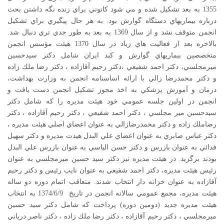
1355 به بعد تشكيل شده و مي شود كانوني براي زنده نگه داشتن بحث
درباره بيماريهاي دستگاه گوارش بود. به هر حال پيگيري براي تشكيل
انجمن متوقف نشد و از سال 1369 به بعد به طور جدي تري دنبال شد.
بالاخره بعد از فعاليت هاي زياد در سال 1370 هيئت مؤسس انجمن
متخصصين بيماريهاي گوارش و كبد ايران شامل دكتر سيدحسين
ميرمجلسي، دكتر احمد شفيعي ،دكتر رحيم آقازاده ، دكتر رضا ملك زاده
و دكتر محمدرضا زالي با ارائه اساسنامه انجمن به وزارت بهداشت،
درمان و آموزش پزشكي به اخذ مجوز تشكيل انجمن دست يافت و
انجمن در اولين جلسه عمومي خود هيئت مديره را كه شامل دكتر
سيدحسين مير مجلسي ، دكتر احمد شفيعي ، دكتر رحيم آقازاده ، دكتر
رضاملك زاده و دكتر محمدرضازالي به عنوان اعضاي اصلي هيئت مديره ،
دكتر عباس صابري به عنوان اعضاي علي البدل هيدت مديره و دكتر سهيل
فدائي به عنوان بازرس و دكتر حسن الياسي به عنوان بازرس علي البدل
بودند برگزيد. در هيئت مديره نيز دكتر سيد حسين ميرمجلسي به عنوان
رئيس هيئت مديره، دكتر احمد شفيعي به عنوان نايب رئيس و دكتر رحيم
آقازاده به عنوان خزانه دار انتخاب شدند. متعاقب اتمام دوره دو ساله
هيئت مديره، مجمع عمومي سالانه انجمن در تاريخ 1374/6/9 به انتخاب
هيئت مديره جديد (دومين دوره) پرداخت كه شامل دكتر سيد حسين
ميرمجلسي ، دكتر رحيم آقازاده ، دكتر رضا ملك زاده ، دكتر ناصر درياني