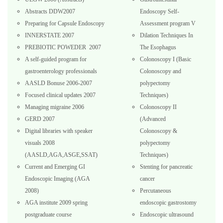
Abstracts DDW2007
Endoscopy Self-
Preparing for Capsule Endoscopy
Assessment program V
INNERSTATE 2007
Dilation Techniques In
PREBIOTIC POWEDER 2007
The Esophagus
A self-guided program for
Colonoscopy I (Basic
gastroenterology professionals
Colonoscopy and
AASLD Bonuse 2006-2007
polypectomy
Focused clinical updates 2007
Techniques)
Managing migraine 2006
Colonoscopy II
GERD 2007
(Advanced
Digital libraries with speaker
Colonoscopy &
visuals 2008
polypectomy
(AASLD,AGA,ASGE,SSAT)
Techniques)
Current and Emerging GI
Stenting for pancreatic
Endoscopic Imaging (AGA
cancer
2008)
Percutaneous
AGA institute 2009 spring
endoscopic gastrostomy
postgraduate course
Endoscopic ultrasound