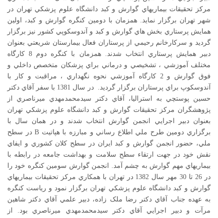
مرکز تحقيقات بيماريهاي گوارش و کبد دانشگاه علوم پزشکي تهران در
شهر تهران برگزار نمايد. همزمان با دومين کنگره گوارش و کبد، اولين
همايش پرستاري بخش هاي گوارش و کبد و آندوسکوپي کشور نيز برگزار
گرديد و سرکارخانم رحيمي از پرستاران فعال بيمارستان شريعتي بعنوان
دبير همايش پرستاري انتخاب شدند. همزمان با کنگره دوم 8 کارگاه
مختلف آموزشي ، تشخيصي و درماني براي پزشکان متخصص داخلي و
فوق گوارش و 2 کارگاه آموزشي نحوه نگهداري ، مراقبت و کار با
آندوسکوپ براي پرستاران برگزار گرديد. در سال 1381 با سفر آقاي دکتر
حسين پوستچي به استراليا، آقاي دکتر سيدمحمدمهدي ميرناصري از
پژوهشگران مرکز تحقيقات گوارش و کبد دانشگاه علوم پزشکي تهران
بعنوان دبير اجرايي انجمن گوارش انتخاب شدند و در همان سال با
برگزاري دومين طرح ملي اطلاع رساني و مبارزه با هپاتيت B در سطح
ملي، حضور انجمن گوارش و کبد ايران در سطح کلان کشوري و ايفاي
نقش خود در جهت ارتقاء سطح سلامت و بهداشت جامعه در رابطه با
بيماريهاي مهم گوارش به چشم آمد. انجمن گوارش سومين کنگره خود را
در 26 تا 30 مهر سال 1382 در تهران با همکاري مرکز تحقيقات بيماريهاي
گوارش و کبد دانشگاه علوم پزشکي تهران برگزار نمود و رياست کنگره
به عهده جناب آقاي دکتر رضا ملک زاده، دبير علمي آقاي دکتر شاهين
مرآت و دبير اجرايي آقاي دکتر سيدمحمدمهدي ميرناصري بود. از