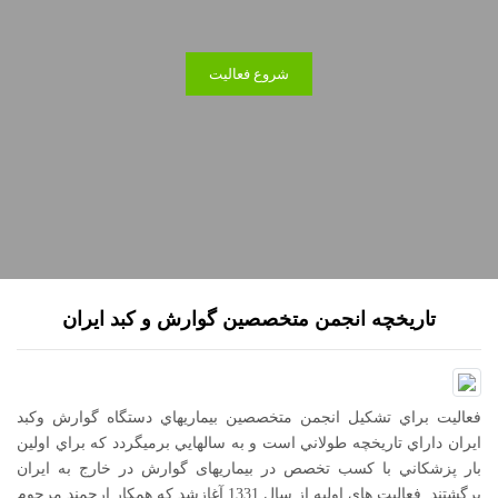
شروع فعالیت
تاریخچه انجمن متخصصین گوارش و کبد ایران
فعاليت براي تشكيل انجمن متخصصين بيماريهاي دستگاه گوارش وكبد
ايران داراي تاريخچه طولاني است و به سالهایي برميگردد كه براي اولين
بار پزشكاني با كسب تخصص در بيماري­های گوارش در خارج به ايران
برگشتند. فعاليت هاي اوليه از سال 1331 آغازشد كه همكار ارجمند مرحوم