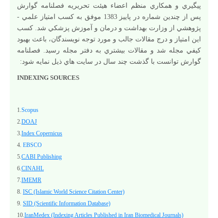
پيگيري و همکاري منظم اعضاء هيئت تحريريه فصلنامه گوارش
پس از چندين شماره در پاييز 1383 موفق به کسب امتياز علمي -
پژوهشي از وزارت بهداشت و درمان و آموزش پزشکي شد. کسب
اين امتياز و درج مقالات جالب و مورد توجه نويسندگان، باعث بهبود
کيفي مجله شد و مقالات بيشتري به دفتر مجله رسيد. فصلنامه
گوارش توانست با گذشت چند سال در سايت هاي ذيل نمايه شود:
INDEXING SOURCES
1.
Scopus
2.
DOAJ
3.
Index Copernicus
4.
EBSCO
5.
CABI Publishing
6.
CINAHL
7.
IMEMR
8.
ISC (Islamic World Science Citation Center)
9.
SID (Scientific Information Database)
10.
IranMedex (Indexing Articles Published in Iran Biomedical Journals)