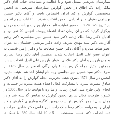
بيمارستان شريعتي منتقل شود و با فعاليت و مساعدت جناب آقاي دکتر
ملک زاده يک اطاق در بخش گوارش بيمارستان شريعتي به انجمن
متخصصين گوارش و کبد ايران اختصاص يافت و آقاي دکتر حسين
پوستچي بعنوان دبير اجرايي انجمن انتخاب شدند. انتخابات سوم انجمن
در تاريخ 30/9/1379 با حضور نماينده تام الاختيار وزارت بهداشت و درمان
برگزار گرديد كه در آن زمان تعداد اعضاء پيوسته انجمن 70 نفر بود و
آقايان دكتر رضا ملك زاده، دكتر سيد حسين مير مجلسي، دكتر رحيم
آقازاده، دكتر سيد مهدي شريف زاده، دكتر مرتضي خطيبيان، به عنوان
عضو هيئت مديره و آقايان دكتر حسن سعادت نيا و دكتر رامين قديمي به
عنوان عضو علي البدل انتخاب شدند. همچنين آقاي دكتر رضا انصاري
بعنوان بازرس و آقاي دكتر فلاحي بعنوان بازرس علي البدل انتخاب شدند.
همچنين امتياز مجله گوارش به عنوان ارگان انجمن در سال 1373 از
طرف دكتر سيد حسين مير مجلسي و به نام ايشان اخذ شد. هيئت مديره
انجمن در سال 1374 دبيري هيئت تحريريه مجله گوارش را به آقاي دكتر
صادق مسرت سپرد. با مشارکت فعال اعضاء هيئت مديره در جلسات و
انجام اولين طرح ملي اطلاع رساني و مبارزه با هپاتيت B در سال 1380 در
کشور، ظرفيت فعال سازي انجمن گوارش به نمايش گذاشته شد و در
همان سال انجمن گوارش توانست دومين کنگره بيماريهاي گوارش و کبد
ايران را به رياست دکتر رضا ملک زاده، دبير علمي دکتر شاهين مرآت و
دبير اجرايي دکتر حسين پوستچي از 5 تا 10 آبان سال 1380 با همکاري