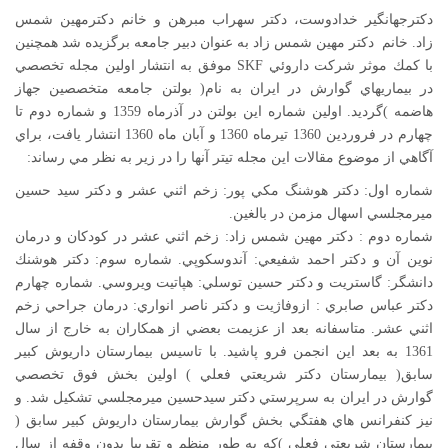
دكترجهانگير خدادوست، دكتر سهراب مبرهن و خانم دكترمهين شمس
زاد. خانم دكتر مهين شمس زاد به عنوان دبير جامعه برگزيده شد همچنين
با كمك موثر شركت داروئي SKF موفق به انتشار اولين مجله تخصصي
در بيماريهاي گوارش در ايران به نام( بولتن جامعه متخصصين جهاز
هاضمه )گرديد. اولين شماره اين بولتن در آذرماه 1359 و شماره دوم تا
چهارم در فروردين 1360 تيرماه 1360 و آبان ماه 1360 انتشار يافت، براي
آگاهي از موضوع مقالات اين مجله تيتر آنها را در زير به نظر مي رساند:
شماره اول: دكتر هوشنگ مكي پور: زخم اثني عشر و دكتر سيد حسين
ميرمجلسي اسهال مزمن در بالغين.
شماره دوم : دكتر مهين شمس زاد: زخم اثني عشر در كودكان و درمان
نوين آن و دكتر احمد شفيعي: آندوسكوپي. شماره سوم: دكتر هوشنك
دانشگر: گاستريت و دكتر حسين توسلي: هپاتيت ويروسي. شماره چهارم
دكتر عباس صابري : ازوفاژيت و دكتر ناصر انواري: درمان جراحي زخم
اثني عشر. متاسفانه بعد از عزيمت بعضي از همكاران به خارج از سال
1361 به بعد اين انجمن فرو پاشيد. با تاسيس بيمارستان داريوش كبير
سابق( بيمارستان دكتر شريعتي فعلي ) اولين بخش فوق تخصصي
گوارش در ايران به سرپرستي دکتر سيدحسين ميرمجلسي تشكيل شد. و
نيز كنفرانس هاي هفتگي بخش گوارش بيمارستان داريوش كبير سابق (
بيمارستان شريعتي فعلي )كه به طور منظم و تقريبا بدون وقفه از سال