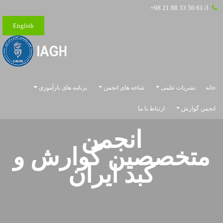
+98 21 88 33 50 61-3
English
خانه
نشریات علمی
شاخه های انجمن
برنامه های بازآموزی
انجمن گوارش
ارتباط با ما
انجمن
متخصصین
گوارش و
کبد ایران